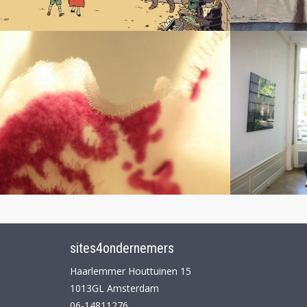
sites4ondernemers
Haarlemmer Houttuinen 15
1013GL Amsterdam
06-14811276